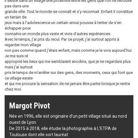
Il existe dans un village une proximité entre les gens que l’on ne retrouve
pas dans une
grande ville. Tout le monde se connaît et s’y reconnait. Enfant il constitue
un terrain de
jeux mais à l’adolescence un certain ennui pousse à tenter de s’en
échapper pour
connaitre un monde plus vaste et vivre d’autres expériences.
Avec le temps, j’ai pris du recul. Par ce projet, j’ai surtout appris à
regarder mon village
non pas comme quand j’étais enfant, mais comme je le vois aujourd’hui.
Je me suis ré
approprié les lieux qui me semblaient anodins, que je ne regardais plus
mais j’ai surtout
pris le temps de m’arrêter sur des gens, des moments, ceux qui font que
ce village existe
et qui me procure la sensation de ne jamais être partie lorsque je rentre
chez moi.
Margot Pivot
Née en 1996, elle est originaire d’un petit village situé au nord
ouest de Lyon.
De 2015 à 2018, elle étudie la photographie à L’ETPA de
Toulouse dont elle sort lauréat