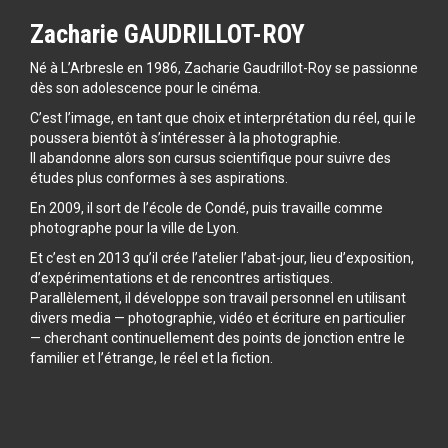
Zacharie GAUDRILLOT-ROY
Né à L’Arbresle en 1986, Zacharie Gaudrillot-Roy se passionne
dès son adolescence pour le cinéma.
C’est l’image, en tant que choix et interprétation du réel, qui le
poussera bientôt à s’intéresser à la photographie.
Il abandonne alors son cursus scientifique pour suivre des
études plus conformes à ses aspirations.
En 2009, il sort de l’école de Condé, puis travaille comme
photographe pour la ville de Lyon.
Et c’est en 2013 qu’il crée l’atelier l’abat-jour, lieu d’exposition,
d’expérimentations et de rencontres artistiques.
Parallèlement, il développe son travail personnel en utilisant
divers media — photographie, vidéo et écriture en particulier
— cherchant continuellement des points de jonction entre le
familier et l’étrange, le réel et la fiction.