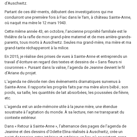
d’Auschwitz.
Partant de ces élé¬ments, débutent des investigations qui me
conduiront une première fois à Fiac dans le Tarn, à château Sainte-Anne,
où naquit ma mère le 12 mars 1943.
Cette même année 43, en octobre, l’ancienne propriété familiale est le
théâtre de la rafle de mon grand-père maternel et de mes arrière-grands-
parents, tous morts à Auschwitz. Seules ma grand-mère, ma mère et ma
grand-tante réchapperont à la milice.
En 2015, je réalise des prises de vues à Sainte-Anne et entreprends un
travail d’écriture en regard des textes et dessins de « Sans fleurs ni
couronnes ». Puisant dans la valise, l’agenda de Jeanine devient le fil
d’Ariane du projet.
L’agenda ne dévoile rien des évènements dramatiques survenus à
Sainte-Anne. Il rapporte les progrès faits par ma mère alors bébé ; son
poids, sa taille, les quantités de lait absorbées, les poussées de fièvre,
etc.
L’agenda est un aide-mémoire utile à la jeune mère, une étendue
soustraite à l’agitation du monde. À sa lecture, rien ne transparait du
contexte extérieur.
Dans « Retour à Sainte-Anne », l’alternance des pages de l’agenda de
Jeanine et des dessins d’Odette Elina réalisés à Auschwitz, crée un