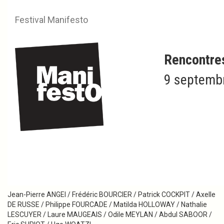
Festival Manifesto
Rencontre
9 septembr
2020
Jean-Christian BOURCART
Invité d’hon­neur & pré­si­dent du jury du 18ème fes­ti­val ManifestO
Lauréats
Jean-Pierre ANGEI / Frédéric BOURCIER / Patrick COCKPIT / Axelle
DE RUSSE / Philippe FOURCADE / Matilda HOLLOWAY / Nathalie
LESCUYER / Laure MAUGEAIS / Odile MEYLAN / Abdul SABOOR /