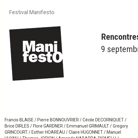
Festival Manifesto
Rencontre
9 septembr
2009
Les KRIMS
Invité d’hon­neur du 7e fes­ti­val ManifestO
Lauréats
Francis BLAISE / Pierre BONNOUVRIER / Cécile DECORNIQUET /
Brice DIRLES / Flore GARDNER / Emmanuel GRIMAULT / Gregory
GRINCOURT / Esther HOAREAU / Claire HUGONNET / Manuel