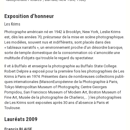
Exposition d’honneur
Les Krims
Photographe amé­ri­cain né en 1942 à Brooklyn, New York, Leslie Krims
est, dès les années 70, pré­cur­seur de la mise en scène pho­to­gra­phi­que.
Les modè­les, sou­vent nus et indif­fé­rents, sont placés dans des
« tableaux nar­ra­tifs », un envi­ron­ne­ment proche d’un désor­dre baro­que,
sorte de temple domes­ti­que de la consom­ma­tion où s’amon­cèle une
mul­ti­tude d’objets qui trou­ble le regard du spec­ta­teur.
Il vit à Buffalo et ensei­gne la pho­to­gra­phie au Buffalo State College.
Robert Delpire a exposé pour la pre­mière fois les pho­to­gra­phies de Les
Krims à Paris en 1974. Présentes dans de nom­breu­ses col­lec­tions publi­
ques inter­na­tio­na­les (MaisonEuropéenne de la Photographie à Paris,
Tokyo Metropolitan Museum of Photography, Centre Georges
Pompidou, San Francisco Museum of Modern Art, Boston Museum of
Fine Art, Musée de la pho­to­gra­phie de Charleroi,… ) les pho­to­gra­phies
de Les Krims sont expo­sées après 30 ans d’absence à Paris et
Toulouse.
Lauréats 2009
Francis BLAISE