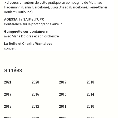
> discussion autour de cette pra­ti­que en com­pa­gnie de Matthias
Hagemann (Berlin, Barcelone), Luigi Brisso (Barcelone), Pierre-Olivier
Boulant (Toulouse)
AGESSA, la SAIF et l’UPC
Conférence sur le pho­to­gra­phe auteur
Guin­­guette sur contai­­­ners
avec Maria Dolores et son orches­­tre
La Belle et Charlie Wantslove
concert
années
2021
2020
2019
2018
2017
2016
2015
2014
2013
2012
2011
2010