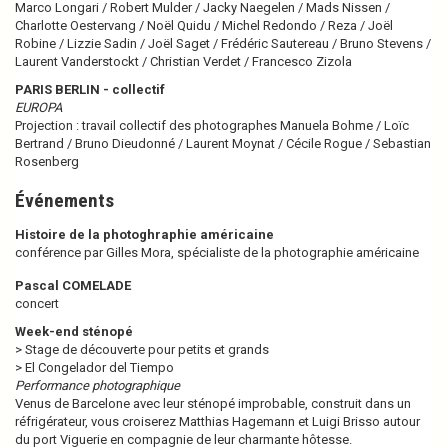
Marco Longari / Robert Mulder / Jacky Naegelen / Mads Nissen /
Charlotte Oestervang / Noël Quidu / Michel Redondo / Reza / Joël
Robine / Lizzie Sadin / Joël Saget / Frédéric Sautereau / Bruno Stevens /
Laurent Vanderstockt / Christian Verdet / Francesco Zizola
PARIS BERLIN - collectif
EUROPA
Projection : tra­vail col­lec­tif des pho­to­gra­phes Manuela Bohme / Loïc
Bertrand / Bruno Dieudonné / Laurent Moynat / Cécile Rogue / Sebastian
Rosenberg
Événements
Histoire de la photoghraphie américaine
confé­­rence par Gilles Mora, spé­­cia­­liste de la pho­­to­­gra­­phie amé­­ri­­caine
Pascal COMELADE
concert
Week-end sténopé
> Stage de découverte pour petits et grands
> El Congelador del Tiempo
Performance pho­to­gra­phi­que
Venus de Barcelone avec leur sté­nopé impro­ba­ble, cons­truit dans un
réfri­gé­ra­teur, vous croi­se­rez Matthias Hagemann et Luigi Brisso autour
du port Viguerie en com­pa­gnie de leur char­mante hôtesse.