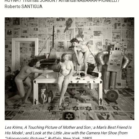
HUYNH / Thomas JORION / Amanda NABARRA-PIOMELLI /
Roberto SANTIGUA
Les Krims, A Touching Picture of Mother and Son ; a Man’s Best Friend Is
His Model ; and Look at the Little Jew with the Camera Her Shoe (from
“Idiosyncratic Pictures”, Buffalo, New York, 1980)