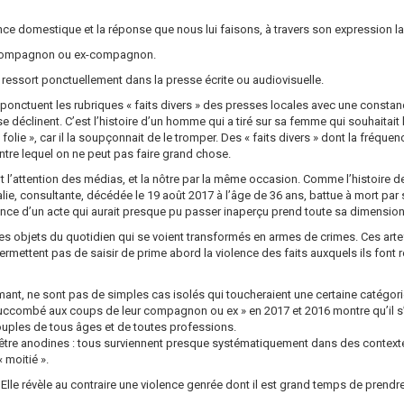
ce domestique et la réponse que nous lui faisons, à travers son expression la 
on compagnon ou ex-compagnon.
i ressort ponctuellement dans la presse écrite ou audiovisuelle.
onctuent les rubriques « faits divers » des presses locales avec une constance
se déclinent. C’est l’histoire d’un homme qui a tiré sur sa femme qui souhaitait le
lie », car il la soupçonnait de le tromper. Des « faits divers » dont la fréque
re lequel on ne peut pas faire grand chose.
nt l’attention des médias, et la nôtre par la même occasion. Comme l’histoire d
lie, consultante, décédée le 19 août 2017 à l’âge de 36 ans, battue à mort par
iolence d’un acte qui aurait presque pu passer inaperçu prend toute sa dimension
 objets du quotidien qui se voient transformés en armes de crimes. Ces artef
ermettent pas de saisir de prime abord la violence des faits auxquels ils font
ant, ne sont pas de simples cas isolés qui toucheraient une certaine catégori
succombé aux coups de leur compagnon ou ex » en 2017 et 2016 montre qu’il s
 couples de tous âges et de toutes professions.
être anodines : tous surviennent presque systématiquement dans des contextes
 moitié ».
. Elle révèle au contraire une violence genrée dont il est grand temps de prendr