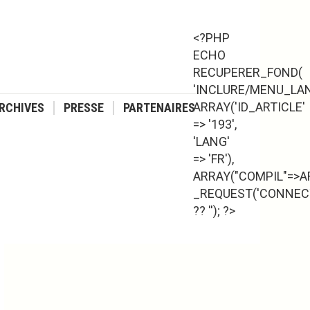
<?PHP
ECHO
RECUPERER_FOND(
'INCLURE/MENU_LAN
ARRAY('ID_ARTICLE'
RCHIVES
PRESSE
PARTENAIRES
=> '193',
'LANG'
=> 'FR'),
ARRAY("COMPIL"=>AR
_REQUEST('CONNECT
?? ''); ?>