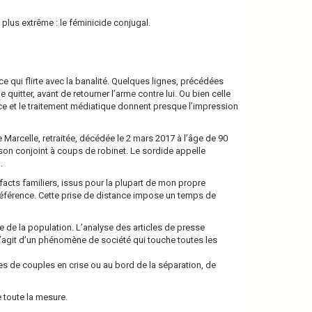
plus extrême : le féminicide conjugal.
 qui flirte avec la banalité. Quelques lignes, précédées
 quitter, avant de retourner l’arme contre lui. Ou bien celle
nce et le traitement médiatique donnent presque l’impression
e Marcelle, retraitée, décédée le 2 mars 2017 à l’âge de 90
 son conjoint à coups de robinet. Le sordide appelle
.
acts familiers, issus pour la plupart de mon propre
 référence. Cette prise de distance impose un temps de
e de la population. L’analyse des articles de presse
’agit d’un phénomène de société qui touche toutes les
 de couples en crise ou au bord de la séparation, de
e toute la mesure.