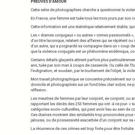
PREUVES D’AMOUR
Cette série de photographies cherche a questionner la violen
En France, une femme est tuée tous les trois jours par s
Cette information est une statistique relativement stable, qu
Les « drames conjugaux » ou autres « crimes passionnels », p
d’un titre laconique, relatent des affaires qui se répètent ou 
d’un autre, qui a poignardé sa compagne dans un « coup de fo
que la violence conjugale est un phénomène endémique, cont
Certains détails glaçants attirent parfois plus particulèreme
ans, tuée par son mari à coups de casserole. Ou celle de Tha
l’indignation, et soudain, par le truchement de l’objet, la v
Mon travail photographique se concentre précisément sur ces
domicile et photographiés sur un fond bleu clair sobre, ne p
réflexion.
Les meurtres de femmes par leur conjoint, ex-conjoint, ou am
rapportant les décès des 253 femmes qui ont -à ce jour- « 
catégories socio-culturelles, qui peut avoir lieu au sein de
Ces drames montrent des similarités trop prononcées pour 
jalousie, ou de possessivité exacerbée d’un conjoint sur sa «
La récurrence de ces crimes est trop forte pour être fortuite