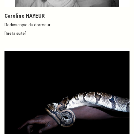
Caroline HAYEUR
Radioscopie du dormeur
[ lire la suite ]